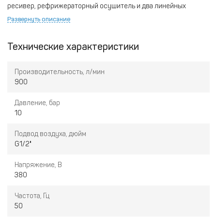
ресивер, рефрижераторный осушитель и два линейных
фильтра.
Развернуть описание
Преимущества компрессора:
• Электродвигатель, класс защиты IP 54/F.
Технические характеристики
• Электрический блок управления.
• Пуск звезда-треугольник.
• Трансмиссионные ремни.
Производительность, л/мин
• Электрический вентилятор.
900
• Радиатор охлаждения.
• Ресивер 270 л.
Давление, бар
• Рефрижераторный осушитель.
10
• Линейные фильтры предварительной и тонкой очистки.
Подвод воздуха, дюйм
G1/2"
Напряжение, В
380
Частота, Гц
50