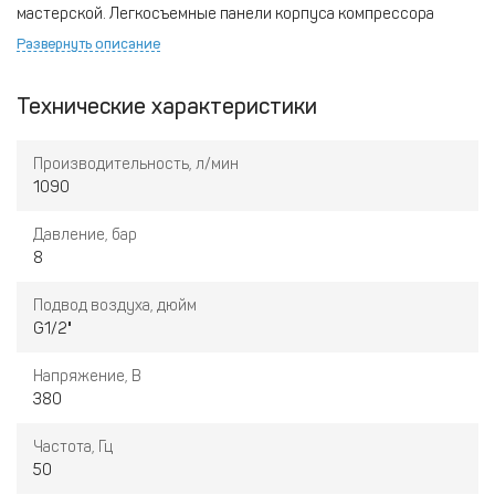
мастерской. Легкосъемные панели корпуса компрессора
обеспечивают удобный доступ к любым внутренним
Развернуть описание
компонентам для проведения технического обслуживания или
ремонта. Дополнительно требуется приобрести ресивер.
Технические характеристики
Преимущества компрессора:
• Электродвигатель, класс защиты IP 54/F.
• Электрический блок управления.
Производительность, л/мин
• Пуск звезда-треугольник.
1090
• Трансмиссионные ремни.
• Электрический вентилятор.
Давление, бар
• Радиатор охлаждения.
8
Подвод воздуха, дюйм
G1/2"
Напряжение, В
380
Частота, Гц
50