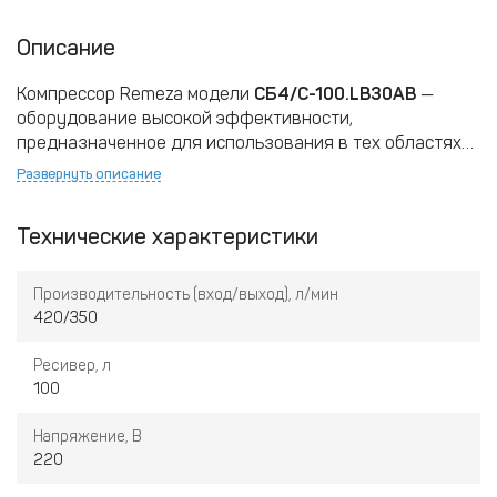
Описание
Компрессор Remeza модели
СБ4/С-100.LB30АВ
—
оборудование высокой эффективности,
предназначенное для использования в тех областях
применения, где для работы требуется сжатый воздух.
Развернуть описание
Обеспечивает работоспособность пневматического
оборудования. Данный агрегат серии Aircast оснащен
Технические характеристики
вертикальным ресивером. Это позволяет
использовать его в ограниченных пространствах, так
как он занимает очень мало места. Оборудование
Производительность (вход/выход), л/мин
имеет высокий КПД: производительность составляет
420/350
420 л/мин. Рабочее давление — 10 атм.
Ресивер, л
100
Напряжение, В
220