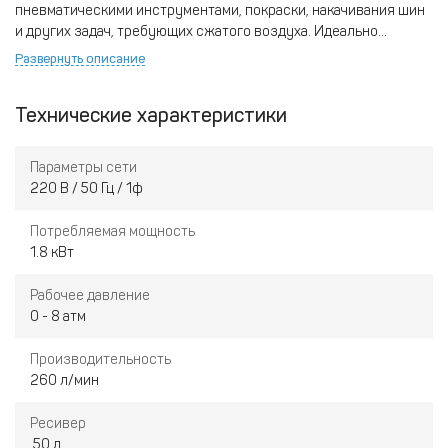
пневматическими инструментами, покраски, накачивания шин
и других задач, требующих сжатого воздуха. Идеально
подходит для использования в мастерских, гаражах и в
Развернуть описание
бытовых условиях. Отличается высокой
производительностью, надежностью и простотой
Технические характеристики
эксплуатации, что делает его подходящим выбором для
регулярного использования как в бытовых, так и в
профессиональных задачах.
Параметры сети
220 В / 50 Гц / 1ф
Потребляемая мощность
1.8 кВт
Рабочее давление
0 - 8 атм
Производительность
260 л/мин
Ресивер
50 л