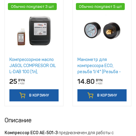
Обычно покупают 3 шт
Обычно покупают 5 шт
Компрессорное масло
Манометр для
JASOL COMPRESOR OIL
компрессора ЕСО,
L-DAB 100 (1л),
резьба 1/4" (Резьба -
разливное
1/4", металлический
25
14.80
BYN
BYN
корпус, Давление - 0-12
с НДС
с НДС
бар)
В КОРЗИНУ
В КОРЗИНУ
Описание
Компрессор ECO AE-501-3
предназначен для работы с