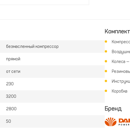
Комплек
Компресс
безмасленный компрессор
Воздушны
прямой
Колеса — 
от сети
Резиновы
Инструк
230
Коробка
3200
Бренд
2800
50