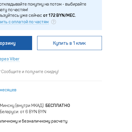
откладывайте покупку на потом - выбирайте
ату по частям!
льзуйтесь уже сейчас
от
172
BYN/МЕС.
ить с оплатой по частям
корзину
Купить
в 1 клик
ерез Viber
Сообщите и получите скидку!
 месяцев
 Минску (внутри МКАД):
БЕСПЛАТНО
Беларуси: от 6 BYN BYN
аличному и безналичному расчету