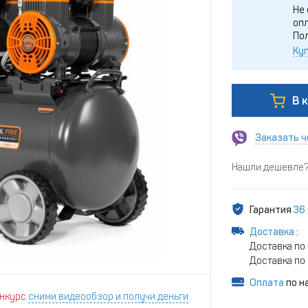
Не 
опл
По
Куп
В 
Заказать ч
Нашли дешевле? 
Гарантия
36
Доставка
:
Доставка по
Доставка по 
Оплата
по н
нкурс
сними видеообзор и получи деньги