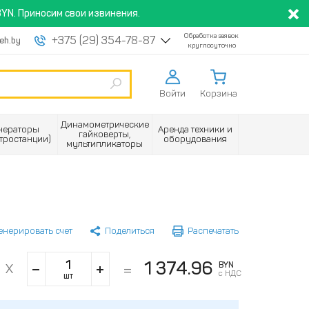
YN. Приносим свои извинения.
Обработка заявок
+375 (29) 354-78-87
eh.by
круглосуточно
Войти
Корзина
Динамометрические
нераторы
Аренда техники и
гайковерты,
ктростанции)
оборудования
мультипликаторы
енерировать счет
Поделиться
Распечатать
1 374.96
BYN
с НДС
шт