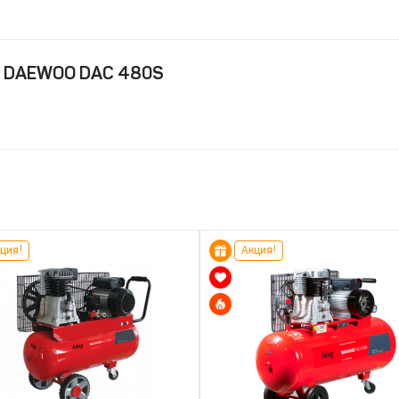
й DAEWOO DAC 480S
ция!
Акция!