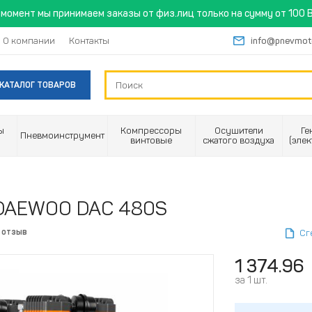
момент мы принимаем заказы от физ.лиц только на сумму от 100 B
О компании
Контакты
info@pnevmot
КАТАЛОГ ТОВАРОВ
ы
Компрессоры
Осушители
Ге
Пневмоинструмент
винтовые
сжатого воздуха
(эле
 DAEWOO DAC 480S
 отзыв
Сг
1 374.96
за 1 шт.