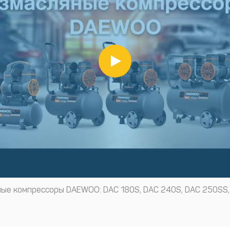
ые компрессоры DAEWOO: DAC 180S, DAC 240S, DAC 250SS,