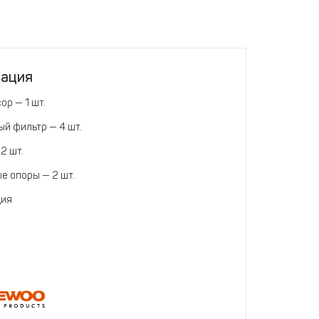
тация
ор — 1 шт.
й фильтр — 4 шт.
2 шт.
е опоры — 2 шт.
ция