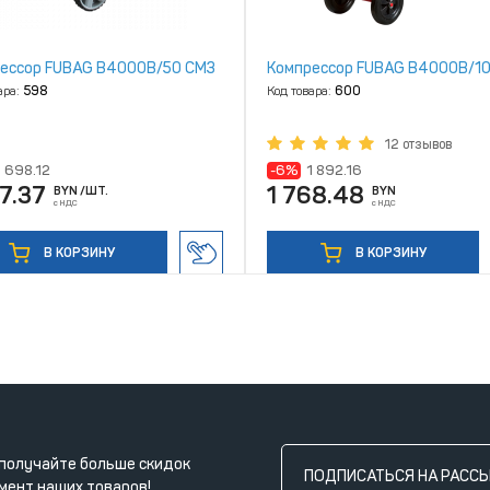
ессор FUBAG B4000B/50 СМ3
Компрессор FUBAG B4000B/1
ара:
598
Код товара:
600
12 отзывов
1 698.12
-6%
1 892.16
87.37
1 768.48
BYN
/ШТ.
BYN
с НДС
с НДС
В КОРЗИНУ
В КОРЗИНУ
получайте больше скидок
ПОДПИСАТЬСЯ НА РАСС
мент наших товаров!