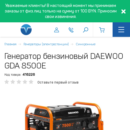
Уважаемые клиенты! В настоящий момент мы принимаем
заказы от физ.лиц только на сумму от 100 BYN. Приносим
свои извинения.
Главная
Генераторы (электростанции)
Синхронные
Генератор бензиновый DAEWOO
GDA 8500E
Код товара:
416226
Оставьте первый отзыв