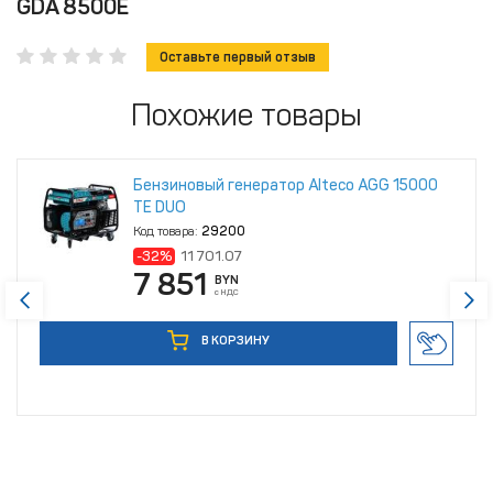
GDA 8500E
Оставьте первый отзыв
Похожие товары
Бензиновый генератор Alteco AGG 15000
TE DUO
Код товара:
29200
-32%
11 701.07
7 851
BYN
с НДС
В КОРЗИНУ