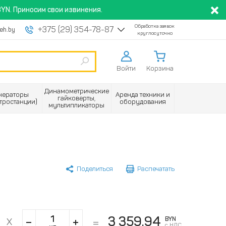
YN. Приносим свои извинения.
Обработка заявок
+375 (29) 354-78-87
eh.by
круглосуточно
Войти
Корзина
Динамометрические
нераторы
Аренда техники и
гайковерты,
ктростанции)
оборудования
мультипликаторы
Поделиться
Распечатать
3 359.94
BYN
с НДС