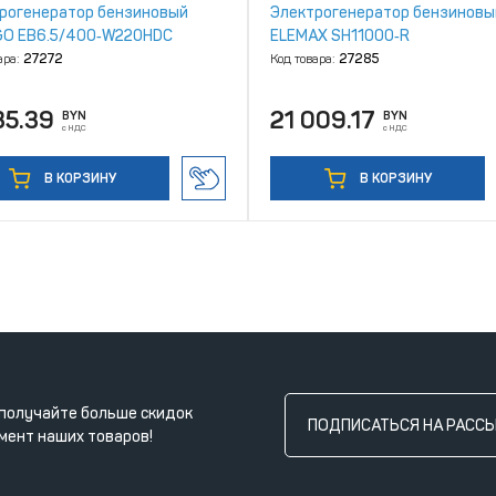
рогенератор бензиновый
Электрогенератор бензиновы
GO EB6.5/400‑W220HDC
ELEMAX SH11000‑R
ара:
27272
Код товара:
27285
35.39
21 009.17
BYN
BYN
с НДС
с НДС
В КОРЗИНУ
В КОРЗИНУ
получайте больше скидок
ПОДПИСАТЬСЯ НА РАСС
мент наших товаров!