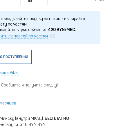
шт
откладывайте покупку на потом - выбирайте
ату по частям!
льзуйтесь уже сейчас
от
420
BYN/МЕС.
ить с оплатой по частям
О ПОСТУПЛЕНИИ
ерез Viber
Сообщите и получите скидку!
 месяцев
 Минску (внутри МКАД):
БЕСПЛАТНО
Беларуси: от 6 BYN BYN