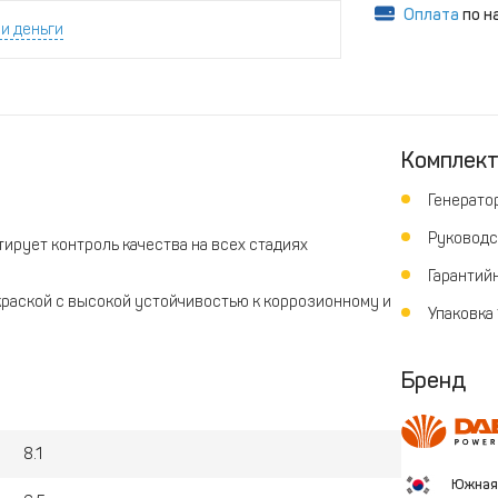
Оплата
по н
и деньги
Комплек
Генератор
Руководс
ирует контроль качества на всех стадиях
Гарантийн
краской с высокой устойчивостью к коррозионному и
Упаковка 
качестве источника питания не только бензин, но и
Бренд
о понятная пошаговая схема быстрого запуска
 позволяет применять генератор для питания
8.1
Южная