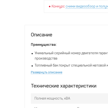
Конкурс
сними видеообзор и получ
Описание
Преимущества:
Уникальный серийный номер двигателя гарант
производства
Топливный бак покрыт специальной матовой 
химическому воздействию
Развернуть описание
Топливная система позволяет использовать в 
сжиженный газ пропан/бутан
Технические характеристики
На топливном баке располагается интуитивн
Электронный блок автоматического контроля
Полная мощность, кВА
инверторных сварочных аппаратов