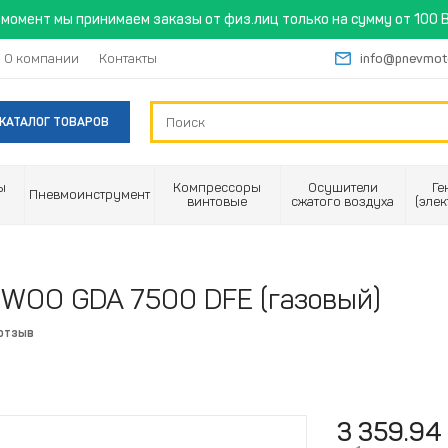
момент мы принимаем заказы от физ.лиц только на сумму от 100 B
О компании
Контакты
info@pnevmot
КАТАЛОГ ТОВАРОВ
ы
Компрессоры
Осушители
Ге
Пневмоинструмент
винтовые
сжатого воздуха
(эле
EWOO GDA 7500 DFE (газовый)
 отзыв
3 359.94