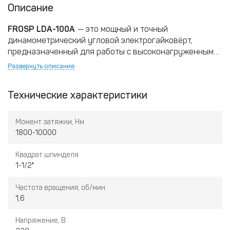
Описание
FROSP LDA-100A
— это мощный и точный
динамометрический угловой электрогайковёрт,
предназначенный для работы с высоконагруженными
соединениями. С диапазоном крутящего момента от
Развернуть описание
1800 до 10000 Н·м и квадратом 1½", он легко
справляется с крупными крепежами. Наличие реверса
Технические характеристики
и двухскоростной режим позволяет адаптировать
инструмент под различные задачи, будь то установка
или демонтаж. Этот гайковёрт гарантирует
Момент затяжки, Нм
долгосрочную эксплуатацию даже при интенсивной
1800-10000
работе.​
Квадрат шпинделя
1-1/2"
Частота вращения, об/мин
1,6
Напряжение, В