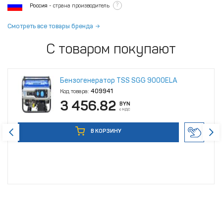
?
Россия
- страна производитель
Смотреть все товары бренда
С товаром покупают
Бензогенератор TSS SGG 9000ELA
Код товара:
409941
3 456.82
BYN
с НДС
В КОРЗИНУ