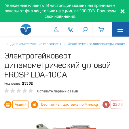
Уважаемые клиенты! В настоящий момент мы принимаем
заказы от физ.лиц только на сумму от 100 BYN. Приносим
свои извинения.
ая
Динамометрические гайковерты
Электрические динамометрические
Электрогайковерт
динамометрический угловой
FROSP LDA-100A
Код товара:
23532
Оставьте первый отзыв
Акция!
Бесплатная доставка по Минску
220 В