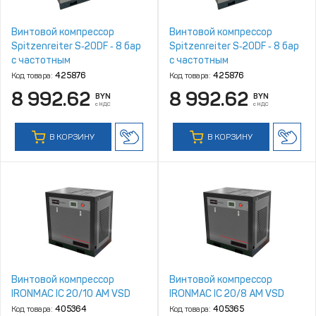
Винтовой компрессор
Винтовой компрессор
Spitzenreiter S‑20DF ‑ 8 бар
Spitzenreiter S‑20DF ‑ 8 бар
с частотным
с частотным
преобразователем
преобразователем
Код товара:
425876
Код товара:
425876
8 992.62
8 992.62
BYN
BYN
с НДС
с НДС
В КОРЗИНУ
В КОРЗИНУ
Винтовой компрессор
Винтовой компрессор
IRONMAC IC 20/10 AM VSD
IRONMAC IC 20/8 AM VSD
Код товара:
405364
Код товара:
405365