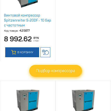
Винтовой компрессор
Spitzenreiter S‑20DF ‑ 10 бар
с частотным
преобразователем
Код товара:
425877
8 992.62
BYN
с НДС
В КОРЗИНУ
Подбор компрессора