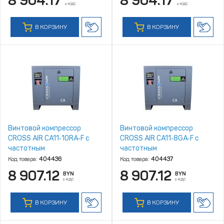
8 904.17
8 904.17
с НДС
с НДС
В КОРЗИНУ
В КОРЗИНУ
Винтовой компрессор
Винтовой компрессор
CROSS AIR CA11‑10RA‑F с
CROSS AIR CA11‑8GA‑F с
частотным
частотным
преобразователем
преобразователем
Код товара:
404436
Код товара:
404437
8 907.12
8 907.12
BYN
BYN
с НДС
с НДС
В КОРЗИНУ
В КОРЗИНУ