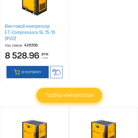
Винтовой компрессор
ET‑Compressors SL 15‑13
(IP23)
Код товара:
426356
8 528.96
BYN
с НДС
В КОРЗИНУ
Подбор компрессора