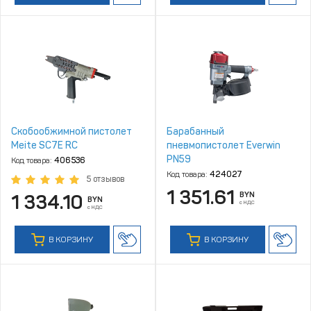
Скобообжимной пистолет
Барабанный
Meite SC7E RC
пневмопистолет Everwin
PN59
Код товара:
406536
Код товара:
424027
5 отзывов
1 351.61
BYN
1 334.10
BYN
с НДС
с НДС
В КОРЗИНУ
В КОРЗИНУ