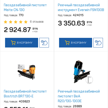
Гвоздезабивной пистолет
Реечный гвоздезабивной
Meite CN‑130
инструмент Everwin FSN130B
Код товара:
770
Код товара:
424015
3 350.63
6 отзывов
BYN
с НДС
2 924.87
BYN
с НДС
В КОРЗИНУ
В КОРЗИНУ
Гвоздезабивной пистолет
Реечный гвоздезабивной
Bostitch BRT130‑E
пистолет BeA
R20/130‑1303E
Код товара:
409823
Код товара:
26889