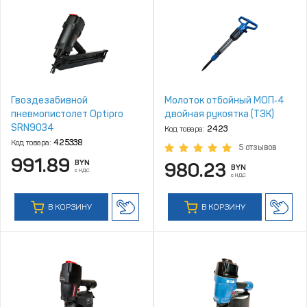
Гвоздезабивной
Молоток отбойный МОП‑4
пневмопистолет Optipro
двойная рукоятка (ТЗК)
SRN9034
Код товара:
2423
Код товара:
425338
5 отзывов
991.89
BYN
980.23
BYN
с НДС
с НДС
В КОРЗИНУ
В КОРЗИНУ