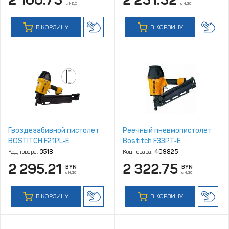
с НДС
с НДС
В КОРЗИНУ
В КОРЗИНУ
Гвоздезабивной пистолет
Реечный пневмопистолет
BOSTITCH F21PL‑E
Bostitch F33PT‑E
Код товара:
3518
Код товара:
409825
2 295.21
2 322.75
BYN
BYN
с НДС
с НДС
В КОРЗИНУ
В КОРЗИНУ