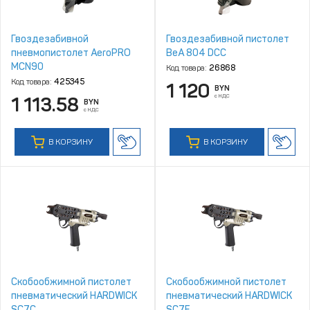
Гвоздезабивной
Гвоздезабивной пистолет
пневмопистолет AeroPRO
BeA 804 DCC
MCN90
Код товара:
26868
Код товара:
425345
1 120
BYN
с НДС
1 113.58
BYN
с НДС
В КОРЗИНУ
В КОРЗИНУ
Скобообжимной пистолет
Скобообжимной пистолет
пневматический HARDWICK
пневматический HARDWICK
SC7C
SC7E