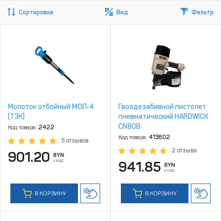
Сортировка
Вид
Фильтр
Молоток отбойный МОП‑4
Гвоздезабивной пистолет
(ТЗК)
пневматический HARDWICK
CN80B
Код товара:
2422
Код товара:
413602
5 отзывов
2 отзыва
901.20
BYN
с НДС
941.85
BYN
с НДС
В КОРЗИНУ
В КОРЗИНУ