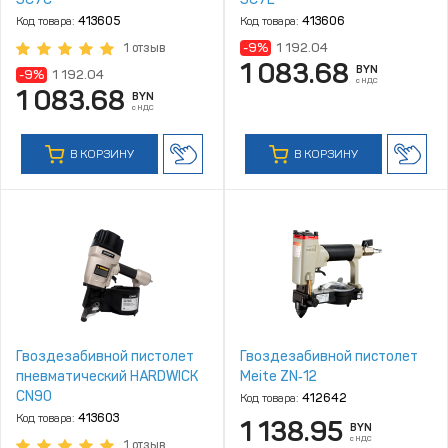
Код товара:
413605
Код товара:
413606
-9%
1 192.04
1 отзыв
1 083.68
BYN
-9%
1 192.04
с НДС
1 083.68
BYN
с НДС
В КОРЗИНУ
В КОРЗИНУ
Гвоздезабивной пистолет
Гвоздезабивной пистолет
пневматический HARDWICK
Meite ZN‑12
CN90
Код товара:
412642
Код товара:
413603
1 138.95
BYN
с НДС
1 отзыв