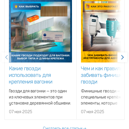
Какие гвозди
Чем и как правильно
использовать для
забивать финишные
крепления вагонки
гвозди
Гвозди для вагонки — это один
Финишные гвозди — это
из ключевых элементов при
специальные крепёжные
установке деревянной обшивки.
элементы, которые
От правильно подобранного типа
применяются для потайн
07 мая 2025
07 мая 2025
гвоздей зависит не только
крепления в отделочных
прочность крепления, но и
декоративных работах.
внешний вид отделки.
Смотреть все статьи →