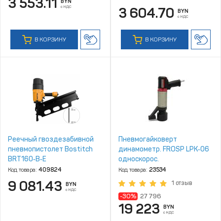
3 553.11
BYN
с НДС
3 604.70
BYN
с НДС
В КОРЗИНУ
В КОРЗИНУ
Реечный гвоздезабивной
Пневмогайковерт
пневмопистолет Bostitch
динамометр. FROSP LPK‑06
BRT160‑B‑E
односкорос.
Код товара:
409824
Код товара:
23534
9 081.43
1 отзыв
BYN
с НДС
-30%
27 796
19 223
BYN
с НДС