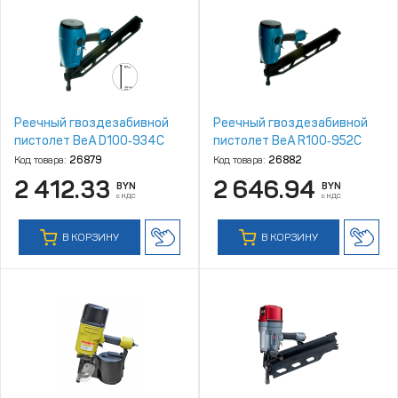
Реечный гвоздезабивной
Реечный гвоздезабивной
пистолет BeA D100‑934C
пистолет BeA R100‑952C
Код товара:
26879
Код товара:
26882
2 412.33
2 646.94
BYN
BYN
с НДС
с НДС
В КОРЗИНУ
В КОРЗИНУ