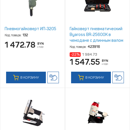
Пневмогайковерт ИП‑3205
Гайковерт пневматический
Byaross BR‑25600К в
Код товара:
132
чемодане с длинным валом
1 472.78
BYN
Код товара:
423916
с НДС
-22%
1 984.73
1 547.55
BYN
с НДС
В КОРЗИНУ
В КОРЗИНУ