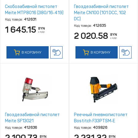
Скобозабивной пистолет
Гвоздезабивной пистолет
Meite MTP8016 (380/16‑419)
Meite CN100 (101 DCC, 102
DC)
Код товара:
412631
Код товара:
412635
1 645.15
BYN
с НДС
2 020.58
BYN
с НДС
В КОРЗИНУ
В КОРЗИНУ
Гвоздезабивной пистолет
Реечный пневмопистолет
Meite SF13021
Bostitch F33PTSM‑E
Код товара:
412636
Код товара:
409826
2 100.73
2 231.32
BYN
BYN