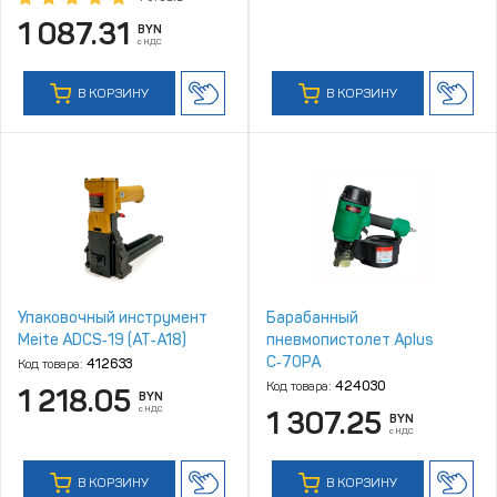
1 087.31
BYN
с НДС
В КОРЗИНУ
В КОРЗИНУ
Упаковочный инструмент
Барабанный
Meite ADCS‑19 (AT‑A18)
пневмопистолет Aplus
C‑70PA
Код товара:
412633
Код товара:
424030
1 218.05
BYN
с НДС
1 307.25
BYN
с НДС
В КОРЗИНУ
В КОРЗИНУ