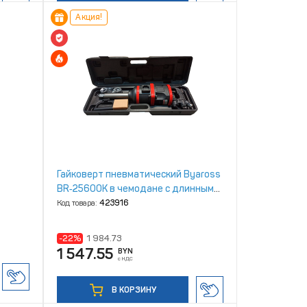
Акция!
Гайковерт пневматический Byaross
BR‑25600К в чемодане с длинным
валом
Код товара:
423916
-22%
1 984.73
1 547.55
BYN
с НДС
В КОРЗИНУ