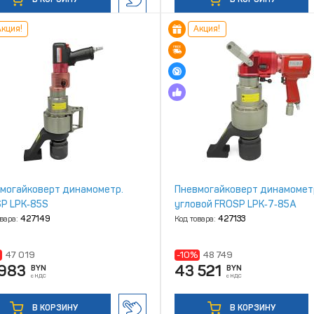
кция!
Акция!
могайковерт динамометр.
Пневмогайковерт динамомет
P LPK‑85S
угловой FROSP LPK‑7‑85A
овара:
427149
Код товара:
427133
47 019
-10%
48 749
 983
43 521
BYN
BYN
с НДС
с НДС
В КОРЗИНУ
В КОРЗИНУ