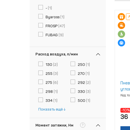
-
(1)
А
Byaross
(1)
FROSP
(47)
FUBAG
(9)
Расход воздуха, л/мин
130
(2)
250
(1)
255
(3)
270
(1)
275
(6)
292
(2)
Пнев
угло
298
(1)
330
(3)
Код т
334
(1)
500
(1)
Показать ещё
-10%
36 
?
Момент затяжки, Нм