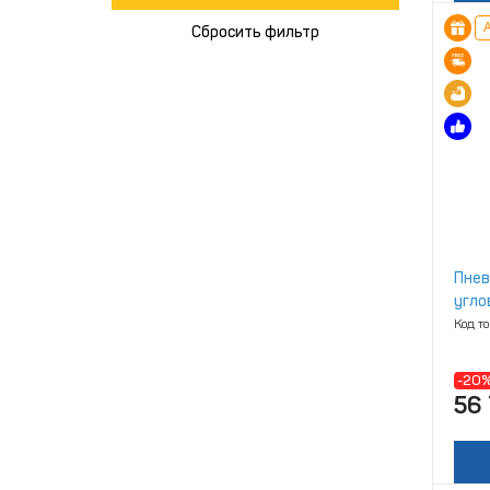
А
Сбросить фильтр
Пнев
угло
Код т
-20
56