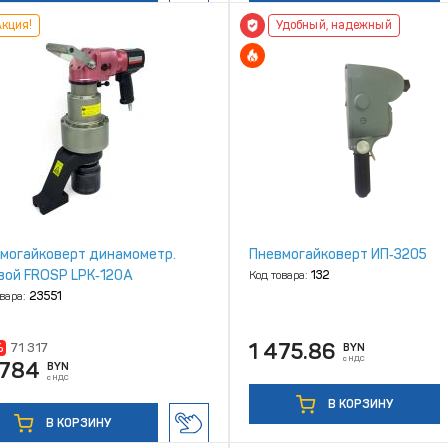
кция!
Удобный, надежный
могайковерт динамометр.
Пневмогайковерт ИП‑3205
вой FROSP LPK‑120A
Код товара:
132
овара:
23551
1 475.86
%
71 317
BYN
с НДС
 784
BYN
с НДС
В КОРЗИНУ
В КОРЗИНУ