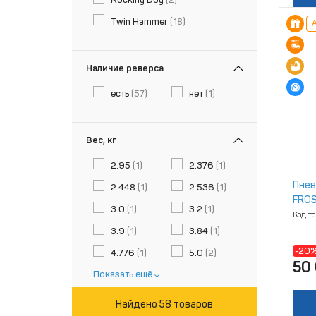
Twin Hammer
(18)
А
Наличие реверса
есть
(57)
нет
(1)
Вес, кг
2.95
(1)
2.376
(1)
Пнев
2.448
(1)
2.536
(1)
FROS
3.0
(1)
3.2
(1)
Код т
3.9
(1)
3.84
(1)
-20
4.776
(1)
5.0
(2)
50
Показать ещё
Найдено 58 товаров