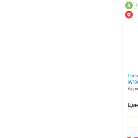
Пнев
IW160
Код т
Цен