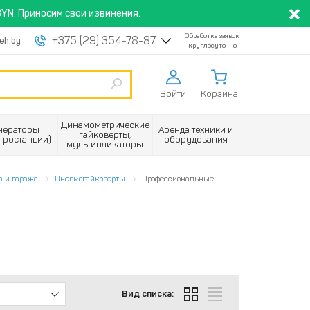
YN. Приносим свои извинения.
Обработка заявок
+375 (29) 354-78-87
eh.by
круглосуточно
Войти
Корзина
Динамометрические
нераторы
Аренда техники и
гайковерты,
ктростанции)
оборудования
мультипликаторы
а и гаража
Пневмогайковёрты
Профессиональные
Вид списка: