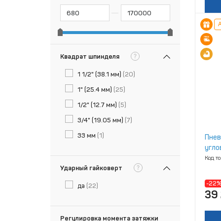
А
?
Квадрат шпинделя
1 1/2" (38.1 мм)
(20)
1" (25.4 мм)
(25)
1/2" (12.7 мм)
(5)
3/4" (19.05 мм)
(7)
33 мм
(1)
Пнев
угло
Код т
?
Ударный гайковерт
-22
да
(22)
39 
Регулировка момента затяжки