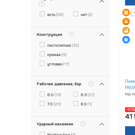
?
А
есть
(56)
нет
(2)
?
Конструкция
пистолетная
(32)
прямая
(9)
угловая
(17)
Пнев
?
Рабочее давление, бар
FROS
Код т
6.0
(13)
6.3
(21)
7.0
(23)
8.0
(1)
-10%
41
?
Ударный механизм
Rocking Dog
(2)