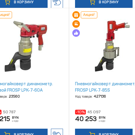
В КОРЗИНУ
В КОРЗИНУ
кция!
Акция!
могайковерт динамометр.
Пневмогайковерт динамомет
вой FROSP LPK‑7‑60A
FROSP LPK‑7‑85S
овара:
23560
Код товара:
427136
%
50 787
-10%
45 097
215
40 253
BYN
BYN
с НДС
с НДС
В КОРЗИНУ
В КОРЗИНУ