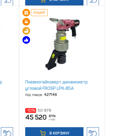
Акция!
р.
Пневмогайковерт динамометр.
угловой FROSP LPK‑85A
Код товара:
427146
-10%
50 979
45 520
BYN
с НДС
В КОРЗИНУ