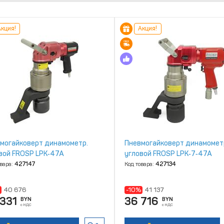
кция!
Акция!
могайковерт динамометр.
Пневмогайковерт динамомет
вой FROSP LPK‑47A
угловой FROSP LPK‑7‑47A
овара:
427147
Код товара:
427134
40 676
-10%
41 137
331
36 716
BYN
BYN
с НДС
с НДС