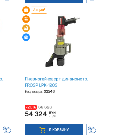
Акция!
р.
Пневмогайковерт динамометр.
FROSP LPK‑120S
Код товара:
23546
-20%
68 626
54 324
BYN
с НДС
В КОРЗИНУ