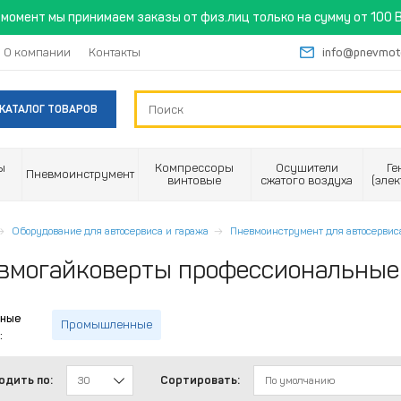
момент мы принимаем заказы от физ.лиц только на сумму от 100 B
О компании
Контакты
info@pnevmot
КАТАЛОГ ТОВАРОВ
ы
Компрессоры
Осушители
Ге
Пневмоинструмент
винтовые
сжатого воздуха
(эле
Оборудование для автосервиса и гаража
Пневмоинструмент для автосервис
вмогайковерты профессиональные
ные
Промышленные
:
одить по:
Сортировать:
30
По умолчанию