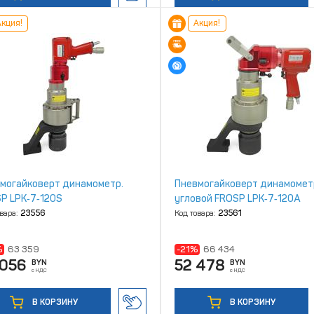
кция!
Акция!
могайковерт динамометр.
Пневмогайковерт динамомет
P LPK‑7‑120S
угловой FROSP LPK‑7‑120A
овара:
23556
Код товара:
23561
%
63 359
-21%
66 434
 056
52 478
BYN
BYN
с НДС
с НДС
В КОРЗИНУ
В КОРЗИНУ