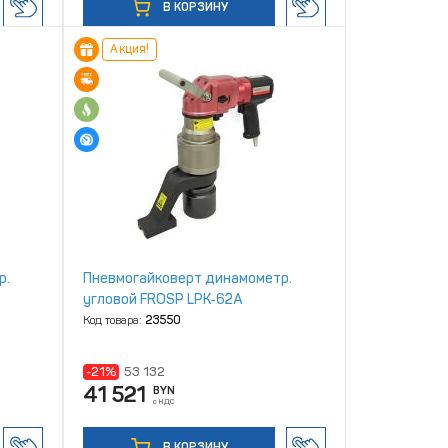
В КОРЗИНУ
Акция!
р.
Пневмогайковерт динамометр.
угловой FROSP LPK‑62A
Код товара:
23550
-21%
53 132
41 521
BYN
с НДС
В КОРЗИНУ