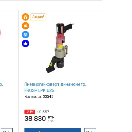
Акция!
р.
Пневмогайковерт динамометр.
FROSP LPK‑62S
Код товара:
23545
-21%
49 557
38 830
BYN
с НДС