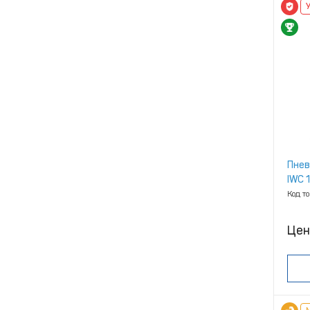
Пнев
IWC 
Код т
Цен