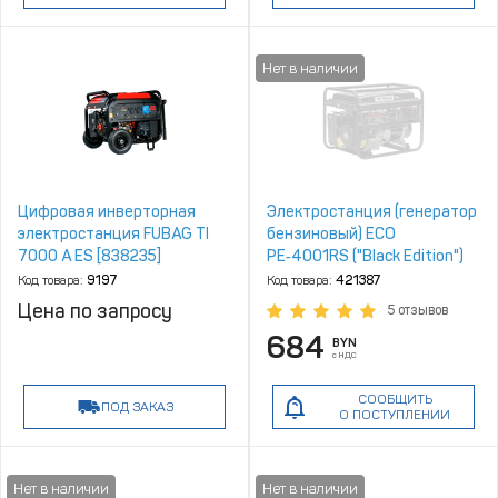
Цифровая инверторная
Электростанция (генератор
электростанция FUBAG TI
бензиновый) ECO
7000 A ES [838235]
PE‑4001RS ("Black Edition")
(2.8 кВт, 230 В, бак 15.0 л, вес
Код товара:
9197
Код товара:
421387
38 кг)
Цена по запросу
5 отзывов
684
BYN
с НДС
СООБЩИТЬ
ПОД ЗАКАЗ
О ПОСТУПЛЕНИИ