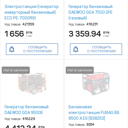
Электростанция (генератор
Генератор бензиновый
инверторный бензиновый)
DAEWOO GDA 7500 DFE
ECO PE‑7000RSI
(газовый)
(инверторный 5.5 кВт, 230 В,
Код товара:
421359
Код товара:
416231
бак 15.0 л, вес 37 кг)
1 656
3 359.94
BYN
BYN
с НДС
с НДС
СООБЩИТЬ
СООБЩИТЬ
О ПОСТУПЛЕНИИ
О ПОСТУПЛЕНИИ
Генератор бензиновый
Бензиновая
DAEWOO GDA 9500E
электростанция FUBAG BS
8500 A ES [838253]
Код товара:
416229
Код товара:
9334
BYN