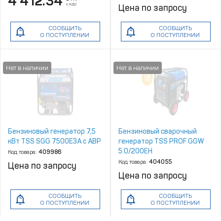
4 412.34
с НДС
Цена по запросу
СООБЩИТЬ
СООБЩИТЬ
О ПОСТУПЛЕНИИ
О ПОСТУПЛЕНИИ
Бензиновый генератор 7,5
Бензиновый сварочный
кВт TSS SGG 7500Е3A с АВР
генератор TSS PROF GGW
5.0/200EH
Код товара:
409986
(MMA/TIG/Cellulose)
Код товара:
404055
Цена по запросу
Цена по запросу
СООБЩИТЬ
СООБЩИТЬ
О ПОСТУПЛЕНИИ
О ПОСТУПЛЕНИИ