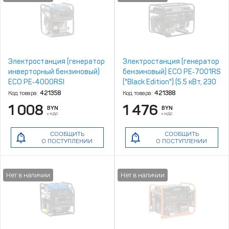
Электростанция (генератор
Электростанция (генератор
инверторный бензиновый)
бензиновый) ECO PE‑7001RS
ECO PE‑4000RSI
("Black Edition") (5.5 кВт, 230
(инверторный, 3.7 кВт, 230 В,
В, бак 25.0 л, вес 72.2 кг)
Код товара:
421358
Код товара:
421388
бак 7.0 л, вес 29 кг)
1 008
1 476
BYN
BYN
с НДС
с НДС
СООБЩИТЬ
СООБЩИТЬ
О ПОСТУПЛЕНИИ
О ПОСТУПЛЕНИИ